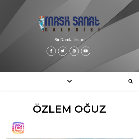
Bir Damla İnsan
ÖZLEM OĞUZ