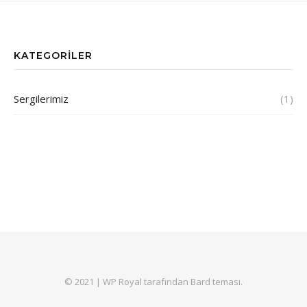
KATEGORILER
Sergilerimiz
(1)
© 2021 |
WP Royal
tarafından Bard teması.